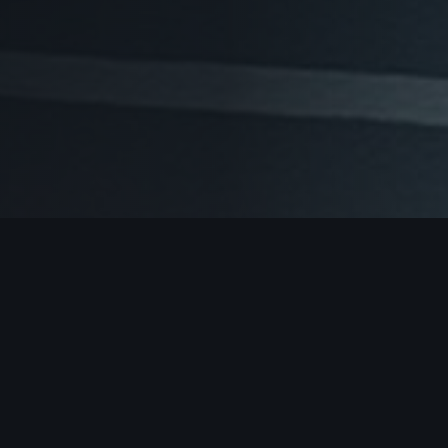
Varför Välja Acisfilm?